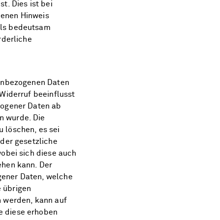
t. Dies ist bei
benen Hinweis
als bedeutsam
rderliche
nenbezogenen Daten
Widerruf beeinflusst
zogener Daten ab
n wurde. Die
 löschen, es sei
oder gesetzliche
wobei sich diese auch
ehen kann. Der
gener Daten, welche
 übrigen
n werden, kann auf
e diese erhoben