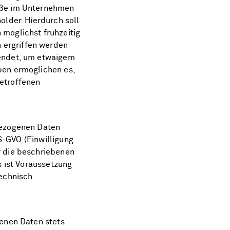
öße im Unternehmen
older. Hierdurch soll
möglichst frühzeitig
ergriffen werden
endet, um etwaigem
ben ermöglichen es,
etroffenen
bezogenen Daten
DS-GVO (Einwilligung
r die beschriebenen
s ist Voraussetzung
technisch
benen Daten stets