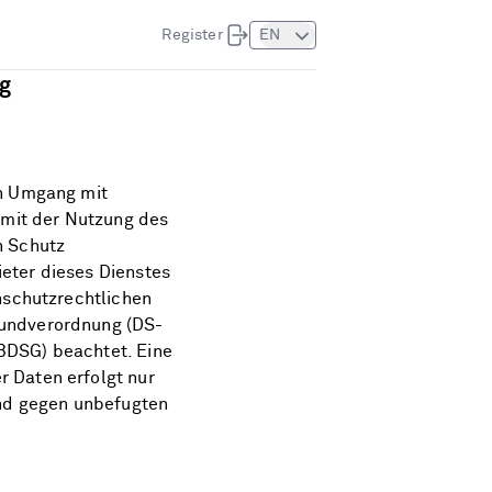
Register
EN
g
en Umgang mit
it der Nutzung des
n Schutz
eter dieses Dienstes
nschutzrechtlichen
undverordnung (DS-
BDSG) beachtet. Eine
 Daten erfolgt nur
ind gegen unbefugten